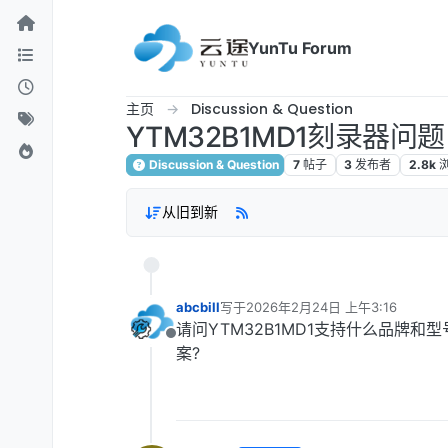
跳转至内容
YunTu Forum
主页
Discussion & Question
YTM32B1MD1刻录器问题
Discussion & Question
7
帖子
3
发布者
2.8k
从旧到新
abcbill
写于
2026年2月24日 上午3:16
最后由 编辑
请问YTM32B1MD1支持什么品牌
离线
案?