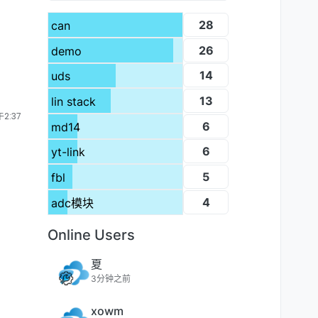
28
can
26
demo
14
uds
13
lin stack
2:37
6
md14
6
yt-link
5
fbl
4
adc模块
Online Users
夏
3分钟之前
xowm