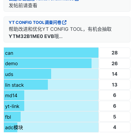
发帖前请查看
YT CONFIG TOOL调查问卷
帮助改进和优化YT CONFIG TOOL，有机会抽取
YTM32B1ME0 EVB
哦...
28
can
26
demo
14
uds
13
lin stack
6
md14
6
yt-link
5
fbl
4
adc模块