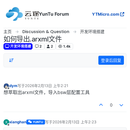
跳转至内容
YunTu Forum
YTMicro.com
主页
Discussion & Question
开发环境搭建
如何导出.arxml文件
开发环境搭建
2
2
1.4k
登录后回复
dym
写于
2026年2月13日 上午2:21
最后由 编辑
离线
想萃取出arxml文件，导入bsw层配置工具
0
xianghan
写于
2026年2月13日 上午2:23
X
YUNTU
最后由 编辑
离线