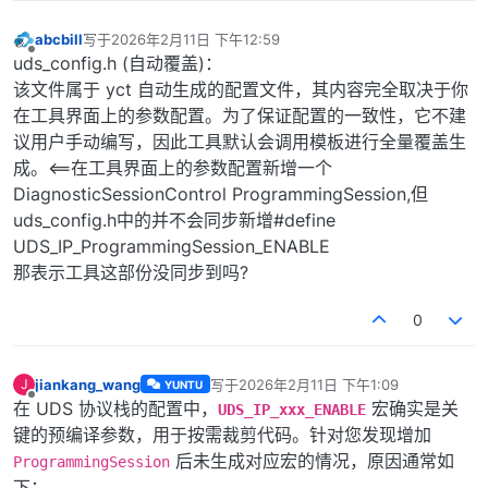
abcbill
写于
2026年2月11日 下午12:59
最后由 编辑
离线
uds_config.h (自动覆盖)：
该文件属于 yct 自动生成的配置文件，其内容完全取决于你
在工具界面上的参数配置。为了保证配置的一致性，它不建
议用户手动编写，因此工具默认会调用模板进行全量覆盖生
成。<==在工具界面上的参数配置新增一个
DiagnosticSessionControl ProgrammingSession,但
uds_config.h中的并不会同步新增#define
UDS_IP_ProgrammingSession_ENABLE
那表示工具这部份没同步到吗?
0
jiankang_wang
写于
2026年2月11日 下午1:09
J
YUNTU
最后由 编辑
离线
在 UDS 协议栈的配置中，
宏确实是关
UDS_IP_xxx_ENABLE
键的预编译参数，用于按需裁剪代码。针对您发现增加
后未生成对应宏的情况，原因通常如
ProgrammingSession
下：