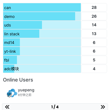
28
can
26
demo
14
uds
13
lin stack
6
md14
6
yt-link
5
fbl
4
adc模块
Online Users
yuepeng
8分钟之前
1 / 4