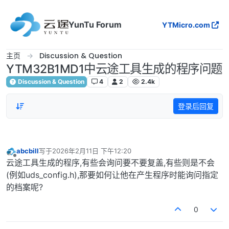
跳转至内容
YunTu Forum
YTMicro.com
主页
Discussion & Question
YTM32B1MD1中云途工具生成的程序问题
Discussion & Question
4
2
2.4k
登录后回复
abcbill
写于
2026年2月11日 下午12:20
最后由 编辑
离线
云途工具生成的程序,有些会询问要不要复盖,有些则是不会
(例如uds_config.h),那要如何让他在产生程序时能询问指定
的档案呢?
0