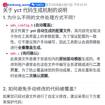
jiankang_wang
写于
2026年2月11日 下午12:51
J
YUNTU
最后由 编辑
关于 yct 代码生成机制的说明
离线
1. 为什么不同的文件处理方式不同？
(自动覆盖)
：
uds_config.h
该文件属于
yct 自动生成的配置文件
，其内容完全取决
于你在工具界面上的参数配置。为了保证配置的一致
性，它不建议用户手动编写，因此工具默认会调用模板
进行
全量覆盖生成
。
(询问确认)
：
uds.c
此类源文件是基于安装包内的
原始驱动模板
生成的。考
虑到用户通常会在这些文件中编写业务逻辑或进行
二次
开发
，为了防止覆盖掉您的劳动成果，工具在重新生成
时会弹出
二次确认提醒
。
2. 如何避免手动修改的代码被覆盖？
如果您已经对源文件进行了自定义修改，建议采用以下方案
来保护代码：