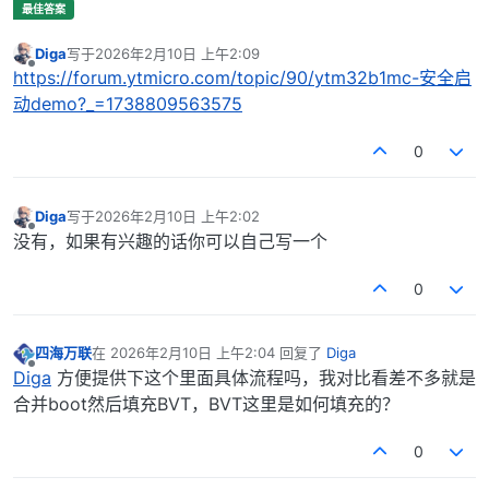
Diga
写于
2026年2月10日 上午2:09
最后由 编辑
离线
https://forum.ytmicro.com/topic/90/ytm32b1mc-安全启
动demo?_=1738809563575
0
Diga
写于
2026年2月10日 上午2:02
最后由 编辑
离线
没有，如果有兴趣的话你可以自己写一个
0
四海万联
在
2026年2月10日 上午2:04
回复了
Diga
最后由 编辑
离线
Diga
方便提供下这个里面具体流程吗，我对比看差不多就是
合并boot然后填充BVT，BVT这里是如何填充的？
0