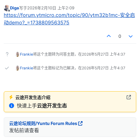
Diga
写于
2026年2月10日 上午2:09
最后由 编辑
离线
https://forum.ytmicro.com/topic/90/ytm32b1mc-安全启
动demo?_=1738809563575
0
Frankie
将这个主题转为问答主题，在
2026年5月27日 上午4:37
Frankie
将这个主题标记为已解决，在
2026年5月27日 上午4:37
云途开发生态介绍
快速上手
云途开发生态
云途论坛规则/Yuntu Forum Rules
发帖前请查看