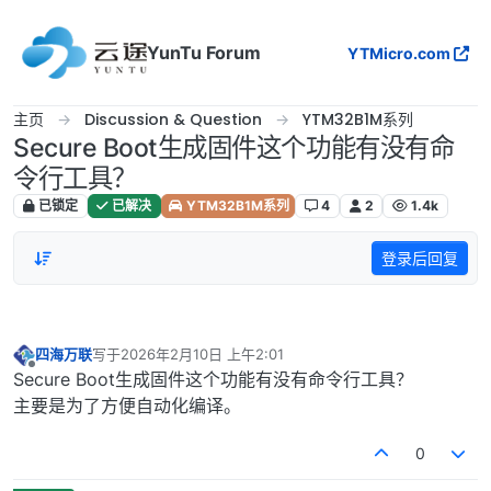
跳转至内容
YunTu Forum
YTMicro.com
主页
Discussion & Question
YTM32B1M系列
Secure Boot生成固件这个功能有没有命
令行工具？
已锁定
已解决
YTM32B1M系列
4
2
1.4k
登录后回复
四海万联
写于
2026年2月10日 上午2:01
最后由 编辑
离线
Secure Boot生成固件这个功能有没有命令行工具？
主要是为了方便自动化编译。
0