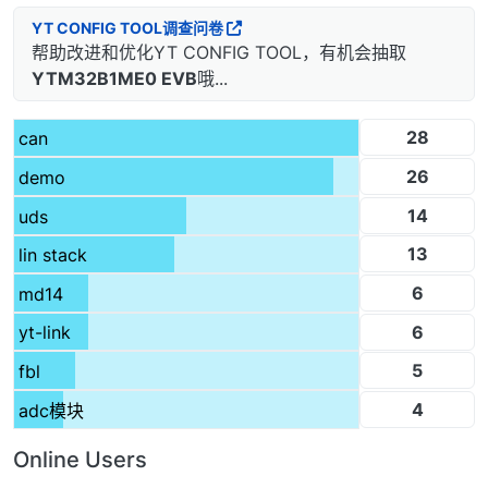
YT CONFIG TOOL调查问卷
帮助改进和优化YT CONFIG TOOL，有机会抽取
YTM32B1ME0 EVB
哦...
28
can
26
demo
14
uds
13
lin stack
6
md14
6
yt-link
5
fbl
4
adc模块
Online Users