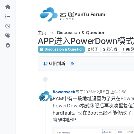
跳转至内容
YunTu Forum
主页
Discussion & Question
APP进入PowerDown模
Discussion & Question
2
帖子
2
发布者
1.9k
从旧到新
flowerweek
写于
2026年2月5日 上午2:58
最后由 编辑
RAM中有一段地址设置为了只在Power
离线
PowerDown模式休眠后再次唤醒复
hardfault。现在Boot已经不能
唤醒中断吗