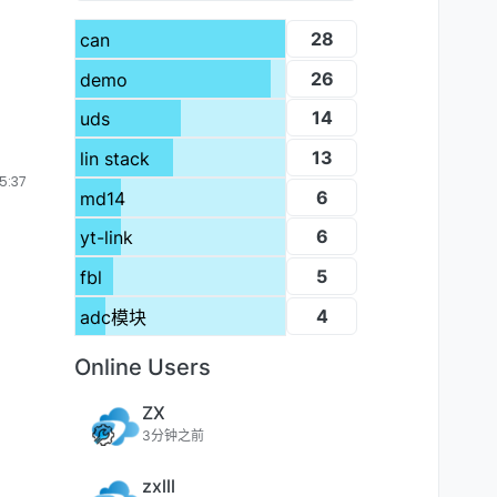
28
can
26
demo
14
uds
13
lin stack
:37
6
md14
6
yt-link
5
fbl
4
adc模块
Online Users
ZX
3分钟之前
zxlll