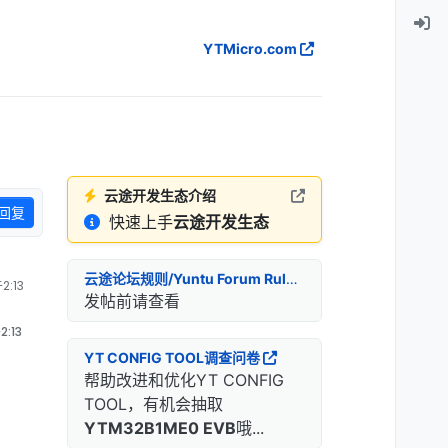
YTMicro.com
云途开发生态介绍
回复
快速上手
云途开发生态
云途论坛规则/Yuntu Forum Rules
2:13
发帖前请查看
:13
YT CONFIG TOOL调查问卷
帮助改进和优化YT CONFIG
TOOL，有机会抽取
YTM32B1ME0 EVB
哦...