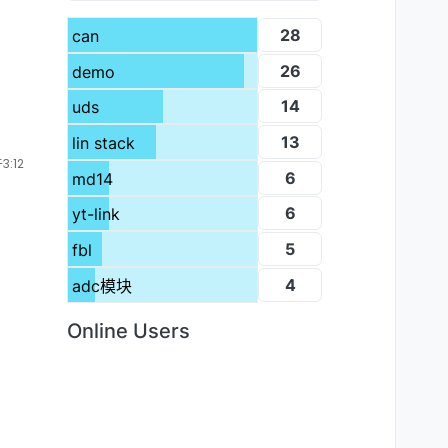
28
can
26
demo
14
uds
13
lin stack
3:12
6
md14
6
yt-link
5
fbl
4
adc模块
Online Users