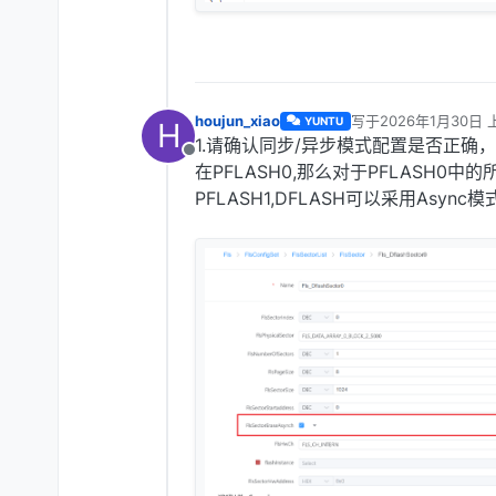
houjun_xiao
写于
2026年1月30日 上
YUNTU
H
最后由 编辑
1.请确认同步/异步模式配置是否正确，F
离线
在PFLASH0,那么对于PFLASH0中的
PFLASH1,DFLASH可以采用Async模