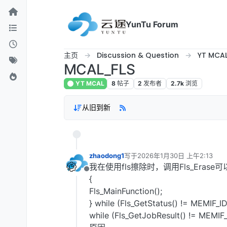
跳转至内容
YunTu Forum
主页
Discussion & Question
YT MCA
MCAL_FLS
YT MCAL
8
帖子
2
发布者
2.7k
浏览
从旧到新
zhaodong1
写于
2026年1月30日 上午2:13
最后由 编辑
我在使用fls擦除时，调用Fls_Erase
离线
{
Fls_MainFunction();
} while (Fls_GetStatus() != MEMIF_ID
while (Fls_GetJobResult() 