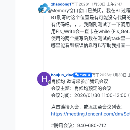
zhaodong1
写于
2026年1月30日 上午2:47
最后由 编辑
Memory窗口窗口已关闭，我在BT
离线
BT刷写时这个位置是有可能没有代码
有代码吧，，，我刚刚测试了一下调用
用Fls_Write会一直卡在while (Fls_Get
使用的两个擦写函数在测试的task
哪里能看到错误信息可以帮助我排查一
houjun_xiao
写于
2026年1月30日 
YUNTU
H
最后由 编辑
肖候均 邀请您参加腾讯会议
离线
会议主题：肖候均预定的会议
会议时间：2026/01/30 11:00-12:0
点击链接入会，或添加至会议列表：
https://meeting.tencent.com/dm/S
#腾讯会议：940-680-712