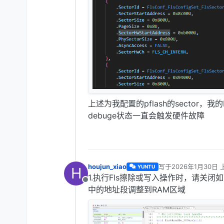
上述为我配置的pflash的sector，我的F
debuge状态一直会触发硬件故障
houjun_xiao
写于
2026年1月30日 
YUNTU
H
最后由 编辑
1.执行Fls擦除或写入操作时，请关闭如
离线
中的地址段调整到RAM区域