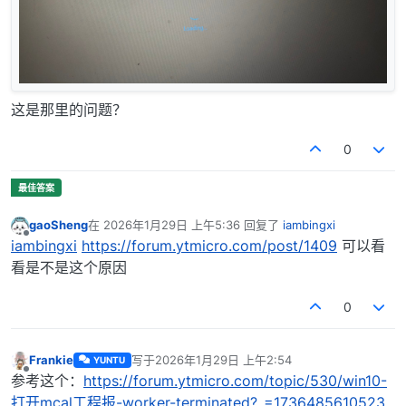
这是那里的问题？
0
gaoSheng
在
2026年1月29日 上午5:36
回复了
iambingxi
最后由 编辑
离线
iambingxi
https://forum.ytmicro.com/post/1409
可以看
看是不是这个原因
0
Frankie
写于
2026年1月29日 上午2:54
YUNTU
最后由 编辑
离线
参考这个：
https://forum.ytmicro.com/topic/530/win10-
打开mcal工程报-worker-terminated?_=1736485610523