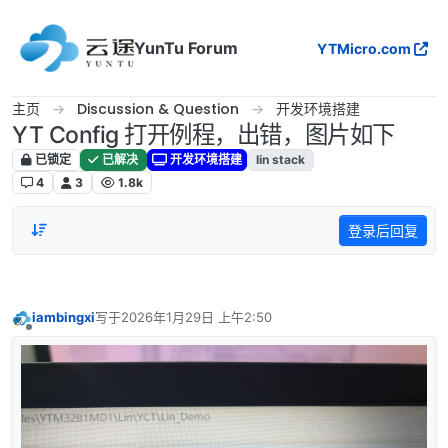
跳转至内容
YunTu Forum
YTMicro.com
主页
Discussion & Question
开发环境搭建
YT Config 打开例程，出错，图片如下
已锁定
已解决
开发环境搭建
lin stack
4
3
1.8k
登录后回复
iambingxi
写于
2026年1月29日 上午2:50
最后由 编辑
离线