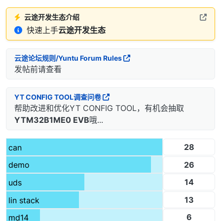
云途开发生态介绍
快速上手
云途开发生态
云途论坛规则/Yuntu Forum Rules
发帖前请查看
YT CONFIG TOOL调查问卷
帮助改进和优化YT CONFIG TOOL，有机会抽取
YTM32B1ME0 EVB
哦...
28
can
26
demo
14
uds
13
lin stack
6
md14