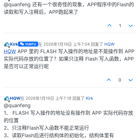
离线
@quanfeng 还有一个很奇怪的现象，APP程序中的Flash的
读取和写入注释后，APP跑起来了
1
Kirk
在
2026年1月19日 上午7:04
回复了
HQW
YUNTU
最后由 编辑
离线
HQW
APP 里的 FLASH 写入操作的地址是不是操作到 APP
实际代码存放的位置了？如果只注释 Flash 写入函数，APP
是否可以正常运行呢
0
HQW
在
2026年1月19日 上午7:18
回复了
Kirk
最后由 编辑
离线
@quanfeng
1、 FLASH 写入操作的地址没有操作到 APP 实际代码存放
的位置
2、只注释Flash写入函数不能正常运行
3、读取Flash后进行结构体的初始化，结构体里有