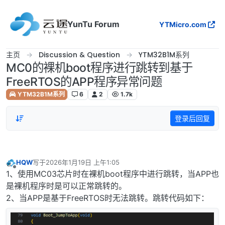
跳转至内容
YunTu Forum
YTMicro.com
主页
Discussion & Question
YTM32B1M系列
MC0的裸机boot程序进行跳转到基于
FreeRTOS的APP程序异常问题
YTM32B1M系列
6
2
1.7k
登录后回复
HQW
写于
2026年1月19日 上午1:05
最后由 编辑
离线
1、使用MC03芯片时在裸机boot程序中进行跳转，当APP也
是裸机程序时是可以正常跳转的。
2、当APP是基于FreeRTOS时无法跳转。跳转代码如下：