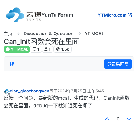
跳转至内容
YunTu Forum
YTMicro.com
主页
Discussion & Question
YT MCAL
Can_Init函数会死在里面
YT MCAL
1
1
1.5k
登录后回复
elan_qiaozhongwen
写于
2024年7月25日 上午5:45
最后由 编辑
离线
反馈一个问题，最新版的mcal，生成的代码，CanInit函数
会死在里面，debug一下就知道死在哪了
0