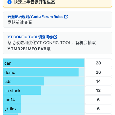
快速上手
云途开发生态
云途论坛规则/Yuntu Forum Rules
发帖前请查看
YT CONFIG TOOL调查问卷
帮助改进和优化YT CONFIG TOOL，有机会抽取
YTM32B1ME0 EVB
哦...
28
can
26
demo
14
uds
13
lin stack
6
md14
6
yt-link