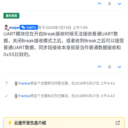
0
major
写于
2026年1月14日 上午1:09
YUNTU
最后由 编辑
离线
UART模块仅在开启Break接收时候无法接收普通UART数
据，关闭Break接收模式之后，或者收到Break之后可以接受
普通UART数据，同步段接收本身就是当作普通数据接收和
0x55比较的。
0
Frankie
将这个主题转为问答主题，在
2026年5月27日 上午4:43
Frankie
将这个主题标记为已解决，在
2026年5月27日 上午4:43
云途开发生态介绍