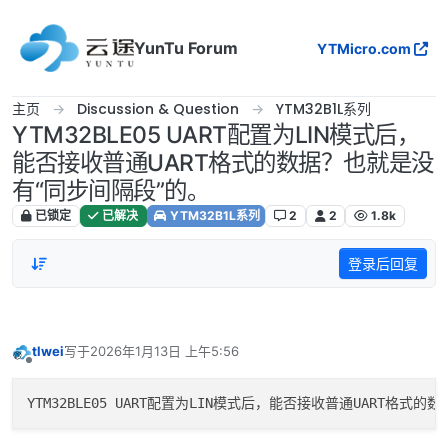
跳转至内容
YunTu Forum
YTMicro.com
主页
Discussion & Question
YTM32B1L系列
YTM32BLE05 UART配置为LIN模式后，
能否接收普通UART格式的数据？也就是没
有“同步间隔段”的。
已锁定
已解决
YTM32B1L系列
2
2
1.8k
登录后回复
tlwei
写于
2026年1月13日 上午5:56
最后由 编辑
离线