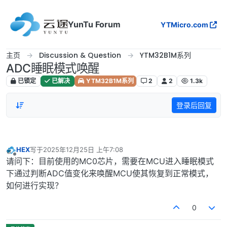
跳转至内容
YunTu Forum
YTMicro.com
主页
Discussion & Question
YTM32B1M系列
ADC睡眠模式唤醒
已锁定
已解决
YTM32B1M系列
2
2
1.3k
登录后回复
HEX
写于
2025年12月25日 上午7:08
最后由 编辑
离线
请问下：目前使用的MC0芯片，需要在MCU进入睡眠模式
下通过判断ADC值变化来唤醒MCU使其恢复到正常模式，
如何进行实现？
0