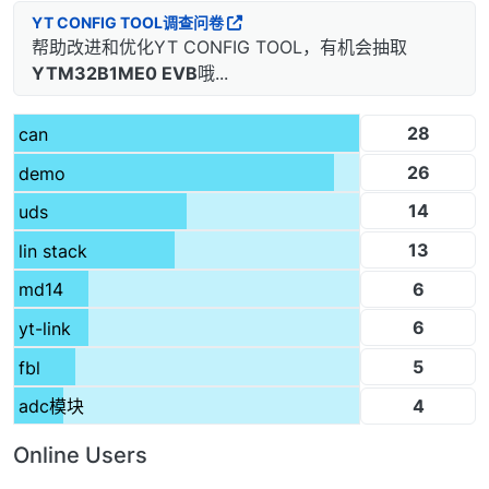
YT CONFIG TOOL调查问卷
帮助改进和优化YT CONFIG TOOL，有机会抽取
YTM32B1ME0 EVB
哦...
28
can
26
demo
14
uds
13
lin stack
6
md14
6
yt-link
5
fbl
4
adc模块
Online Users