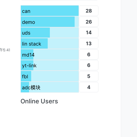
28
can
26
demo
14
uds
13
lin stack
午5:41
6
md14
6
yt-link
5
fbl
4
adc模块
Online Users