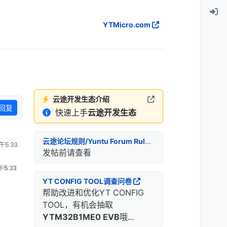
YTMicro.com
云途开发生态介绍
回复
快速上手
云途开发生态
云途论坛规则/Yuntu Forum Rules
午5:33
发帖前请查看
午5:33
YT CONFIG TOOL调查问卷
帮助改进和优化YT CONFIG
TOOL，有机会抽取
YTM32B1ME0 EVB
哦...