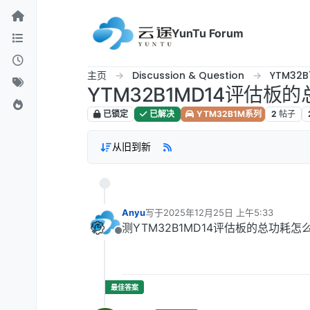
跳转至内容
YunTu Forum
主页
Discussion & Question
YTM32
YTM32B1MD14评估板
已锁定
已解决
YTM32B1M系列
2
帖子
从旧到新
Anyu
写于
2025年12月25日 上午5:33
最后由 编辑
测YTM32B1MD14评估板的总功耗怎
离线