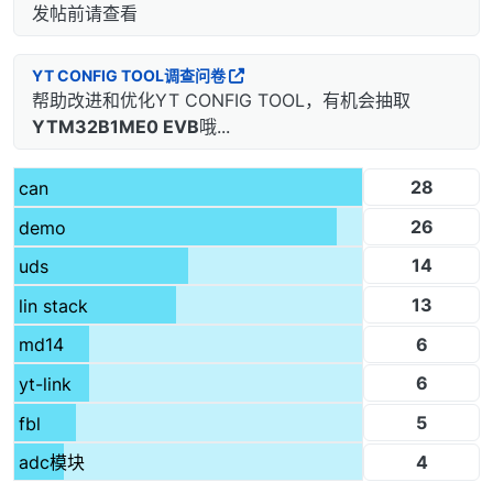
发帖前请查看
YT CONFIG TOOL调查问卷
帮助改进和优化YT CONFIG TOOL，有机会抽取
YTM32B1ME0 EVB
哦...
28
can
26
demo
14
uds
13
lin stack
6
md14
6
yt-link
5
fbl
4
adc模块