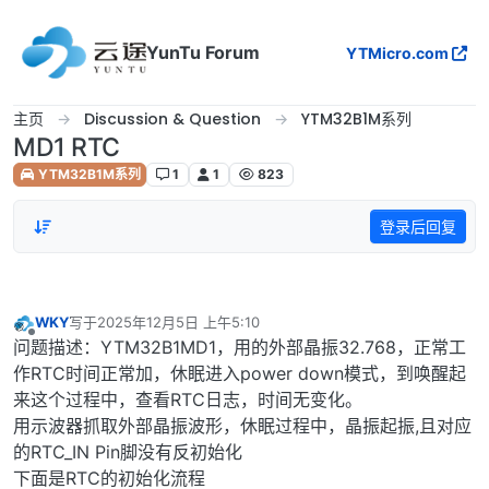
跳转至内容
YunTu Forum
YTMicro.com
主页
Discussion & Question
YTM32B1M系列
MD1 RTC
YTM32B1M系列
1
1
823
登录后回复
WKY
写于
2025年12月5日 上午5:10
最后由 编辑
离线
问题描述：YTM32B1MD1，用的外部晶振32.768，正常工
作RTC时间正常加，休眠进入power down模式，到唤醒起
来这个过程中，查看RTC日志，时间无变化。
用示波器抓取外部晶振波形，休眠过程中，晶振起振,且对应
的RTC_IN Pin脚没有反初始化
下面是RTC的初始化流程