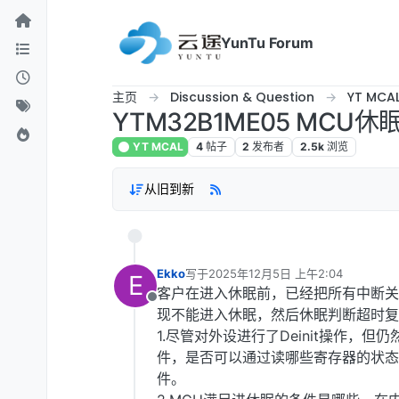
跳转至内容
YunTu Forum
主页
Discussion & Question
YT MCA
YTM32B1ME05 MCU休
YT MCAL
4
帖子
2
发布者
2.5k
浏览
从旧到新
Ekko
写于
2025年12月5日 上午2:04
E
最后由 编辑
客户在进入休眠前，已经把所有中断关闭
离线
现不能进入休眠，然后休眠判断超时复
1.尽管对外设进行了Deinit操作，
件，是否可以通过读哪些寄存器的状态
件。