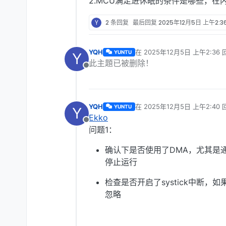
2.MCU满足进休眠的条件是哪些，在
Y
2 条回复
最后回复
2025年12月5日 上午2:3
YQH
在
2025年12月5日 上午2:36
YUNTU
Y
最后由 编辑
此主題已被删除！
离线
YQH
在
2025年12月5日 上午2:40
YUNTU
Y
最后由 编辑
Ekko
离线
问题1：
确认下是否使用了DMA，尤其是
停止运行
检查是否开启了systick中断，如
忽略