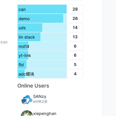
28
can
26
demo
14
uds
13
lin stack
3:50
6
md14
6
yt-link
5
fbl
4
adc模块
Online Users
SANzy
8分钟之前
xiepenghan