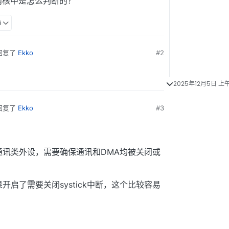
内核中是怎么判断的？
6
回复了
Ekko
#2
2025年12月5日 上午
回复了
Ekko
#3
通讯类外设，需要确保通讯和DMA均被关闭或
果开启了需要关闭systick中断，这个比较容易