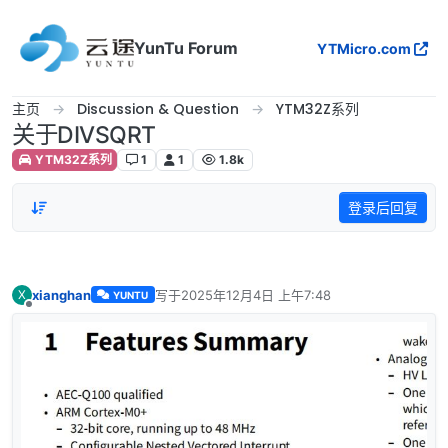
跳转至内容
YunTu Forum
YTMicro.com
主页
Discussion & Question
YTM32Z系列
关于DIVSQRT
YTM32Z系列
1
1
1.8k
登录后回复
xianghan
写于
2025年12月4日 上午7:48
X
YUNTU
最后由 编辑
离线