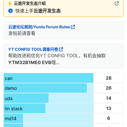
云途开发生态介绍
快速上手
云途开发生态
云途论坛规则/Yuntu Forum Rules
发帖前请查看
YT CONFIG TOOL调查问卷
帮助改进和优化YT CONFIG TOOL，有机会抽取
YTM32B1ME0 EVB
哦...
28
can
26
demo
14
uds
13
lin stack
6
md14