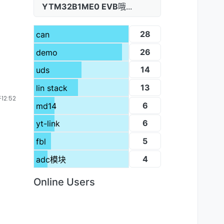
YTM32B1ME0 EVB
哦...
28
can
26
demo
14
uds
13
lin stack
12:52
6
md14
6
yt-link
5
fbl
4
adc模块
Online Users