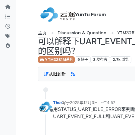
跳转至内容
YunTu Forum
主页
Discussion & Question
YTM32
可以解释下UART_EVENT_R
的区别吗？
YTM32B1M系列
9
帖子
3
发布者
2.7k
浏览
从旧到新
Thor
写于
2025年12月3日 上午4:57
最后由 编辑
用STATUS_UART_IDLE_ERRO
离线
UART_EVENT_RX_FULL和UART_EV