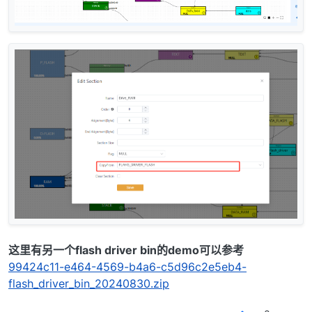
这里有另一个flash driver bin的demo可以参考
99424c11-e464-4569-b4a6-c5d96c2e5eb4-
flash_driver_bin_20240830.zip