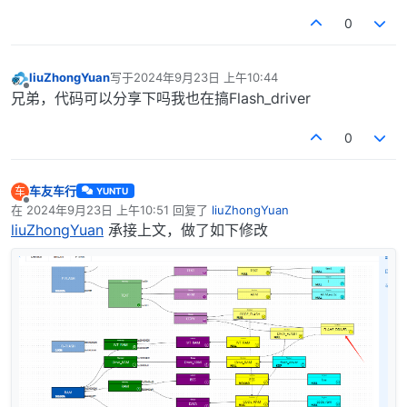
0
liuZhongYuan
写于
2024年9月23日 上午10:44
最后由 编辑
离线
兄弟，代码可以分享下吗我也在搞Flash_driver
0
车友车行
车
YUNTU
离线
在
2024年9月23日 上午10:51
回复了
liuZhongYuan
最后由 编辑
liuZhongYuan
承接上文，做了如下修改