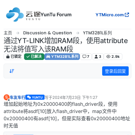
跳转至内容
YunTu Forum
YTMicro.com
主页
Discussion & Question
YTM32B1L系列
通过YT-LINK增加RAM段，使用attribute
无法将值写入该RAM段
已锁定
已解决
YTM32B1L系列
7
3
2.9k
登录后回复
车友车行
写于
2024年7月23日 下午1:27
车
YUNTU
最后由 编辑
离线
增加起始地址为0x20000400的flash_driver段，使用
attribute将asdf[10]放入flash_driver中，map文件中
0x20000400有asdf[10]，但是实际查看0x20000400地址
时无值