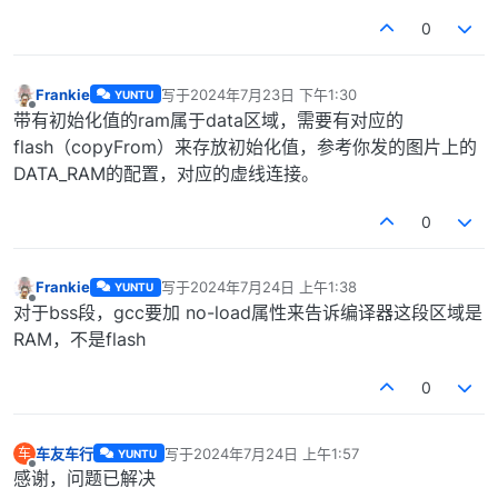
0
Frankie
写于
2024年7月23日 下午1:30
YUNTU
最后由 编辑
离线
带有初始化值的ram属于data区域，需要有对应的
flash（copyFrom）来存放初始化值，参考你发的图片上的
DATA_RAM的配置，对应的虚线连接。
0
Frankie
写于
2024年7月24日 上午1:38
YUNTU
最后由 编辑
离线
对于bss段，gcc要加 no-load属性来告诉编译器这段区域是
RAM，不是flash
0
车友车行
写于
2024年7月24日 上午1:57
车
YUNTU
最后由 编辑
离线
感谢，问题已解决