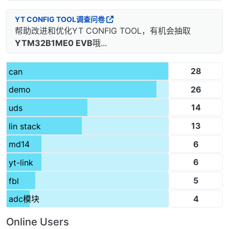
YT CONFIG TOOL调查问卷
帮助改进和优化YT CONFIG TOOL，有机会抽取
YTM32B1ME0 EVB
哦...
28
can
26
demo
14
uds
13
lin stack
6
md14
6
yt-link
5
fbl
4
adc模块
Online Users