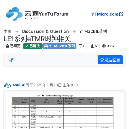
跳转至内容
YunTu Forum
YTMicro.com
主页
Discussion & Question
YTM32B1L系列
LE1系列eTMR时钟相关
已锁定
已解决
YTM32B1L系列
8
5
3.6k
登录后回复
yishui66
写于
2025年11月28日 上午10:01
最后由 编辑
离线