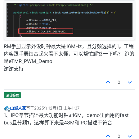
RM手册显示外设时钟最大是16MHz，且分频选择的1。工程
内容跟手册结合起来看不太懂，可以帮忙解答一下吗？ 跑的
是eTMR_PWM_Demo
谢谢支持
0
山城人家
写于
2025年12月1日 上午1:37
最后由 编辑
离线
1、IPC章节描述最大功能时钟≤16M，demo里面用的fast
bus且分频1，这样算下来是48M和IPC描述不符合
0