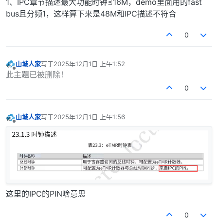
1、IPC章节描述最大功能时钟≤16M，demo里面用的fast
bus且分频1，这样算下来是48M和IPC描述不符合
0
山城人家
写于
2025年12月1日 上午1:52
最后由 编辑
离线
此主題已被删除！
0
山城人家
写于
2025年12月1日 上午1:56
最后由 编辑
离线
这里的IPC的PIN啥意思
0