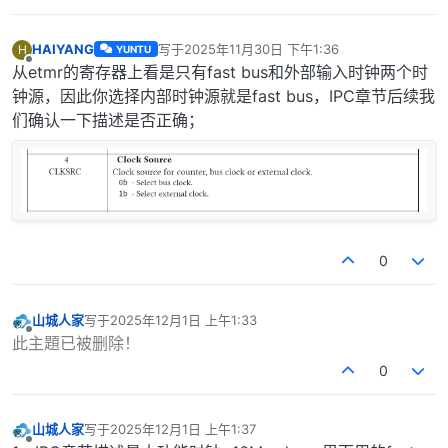
HAIYANG
写于
2025年11月30日 下午1:36
H
YUNTU
最后由 编辑
离线
从etmr的寄存器上看是只有fast bus和外部输入时钟两个时
钟源，因此你选择内部时钟源就是fast bus，IPC章节后续我
们确认一下描述是否正确；
0
山城人家
写于
2025年12月1日 上午1:33
最后由 编辑
离线
此主題已被删除！
0
山城人家
写于
2025年12月1日 上午1:37
最后由 编辑
离线