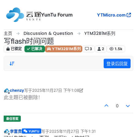
跳转至内容
YunTu Forum
YTMicro.com
主页
Discussion & Question
YTM32B1M系列
写flash时间问题
已锁定
已解决
YTM32B1M系列
3
2
1.5k
登录后回复
chenzy
写于
2025年11月27日 下午1:08
最后由 chenzy 编辑
2025年11月27日 下午9:15
离线
此主題已被删除！
0
李富贵
写于
2025年11月27日 下午1:31
YUNTU
最后由 编辑
离线