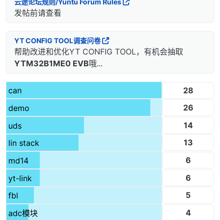
云途论坛规则/Yuntu Forum Rules
发帖前请查看
YT CONFIG TOOL调查问卷
帮助改进和优化YT CONFIG TOOL，有机会抽取
YTM32B1ME0 EVB
哦...
28
can
26
demo
14
uds
13
lin stack
6
md14
6
yt-link
5
fbl
4
adc模块