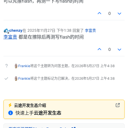
可以先擦flash，再测一下写flash的时间
0
chenzy
在
2025年11月27日 下午1:38
回复了
李富贵
最后由 编辑
离线
李富贵
都是在擦除后再测写flash的时间
0
Frankie
将这个主题转为问答主题，在
2026年5月27日 上午4:38
Frankie
将这个主题标记为已解决，在
2026年5月27日 上午4:38
云途开发生态介绍
快速上手
云途开发生态