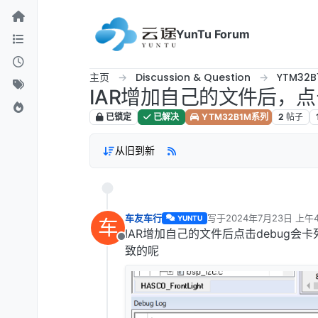
跳转至内容
YunTu Forum
主页
Discussion & Question
YTM32
IAR增加自己的文件后，点
已锁定
已解决
YTM32B1M系列
2
帖子
从旧到新
车友车行
写于
2024年7月23日 上午4
YUNTU
车
最后由 车友车行 编辑
202
IAR增加自己的文件后点击debug
离线
致的呢