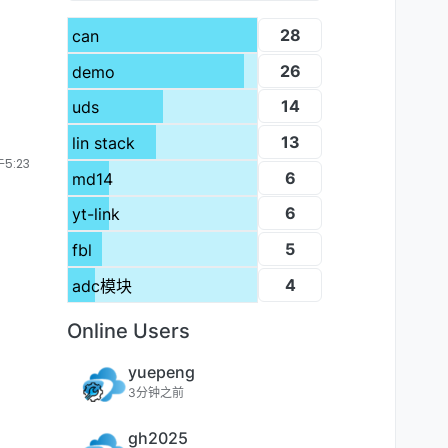
28
can
26
demo
14
uds
13
lin stack
5:23
6
md14
6
yt-link
5
fbl
4
adc模块
Online Users
yuepeng
3分钟之前
gh2025