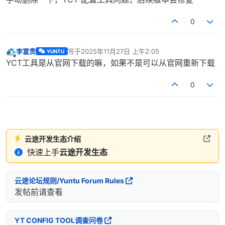
e
o
0
李富贵
写于
2025年11月27日 上午2:05
YUNTU
最后由 编辑
离线
YCT工具是从官网下载的嘛，如果不是可以从官网重新下载
0
云途开发生态介绍
快速上手
云途开发生态
云途论坛规则/Yuntu Forum Rules
发帖前请查看
YT CONFIG TOOL调查问卷