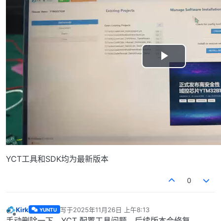
P
l
a
y
V
YCT工具和SDK均为最新版本
i
0
d
Kirk
写于
2025年11月26日 上午8:13
YUNTU
最后由 编辑
离线
手动删除一下，YCT 配置工具问题，后续版本会修复