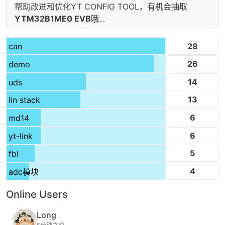
帮助改进和优化YT CONFIG TOOL，有机会抽取
YTM32B1ME0 EVB
哦...
28
can
26
demo
14
uds
13
lin stack
6
md14
6
yt-link
5
fbl
4
adc模块
Online Users
Long