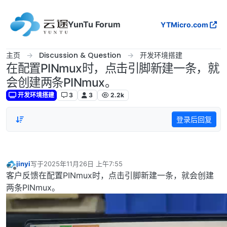
跳转至内容
YunTu Forum
YTMicro.com
主页
Discussion & Question
开发环境搭建
在配置PINmux时，点击引脚新建一条，就
会创建两条PINmux。
开发环境搭建
3
3
2.2k
登录后回复
jinyi
写于
2025年11月26日 上午7:55
最后由 编辑
离线
客户反馈在配置PINmux时，点击引脚新建一条，就会创建
两条PINmux。