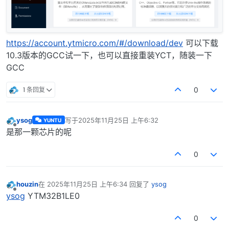
https://account.ytmicro.com/#/download/dev
可以下载
10.3版本的GCC试一下，也可以直接重装YCT，随装一下
GCC
1 条回复
0
ysog
写于
2025年11月25日 上午6:32
YUNTU
最后由 编辑
离线
是那一颗芯片的呢
0
houzin
在
2025年11月25日 上午6:34
回复了
ysog
最后由 编辑
离线
ysog
YTM32B1LE0
0