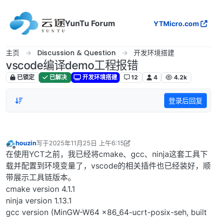
跳转至内容
YunTu Forum
YTMicro.com
主页
Discussion & Question
开发环境搭建
vscode编译demo工程报错
已锁定
已解决
开发环境搭建
12
4
4.2k
登录后回复
houzin
写于
2025年11月25日 上午6:15
最后由 houzin 编辑
2025年11月25日 下午2:22
离线
在使用YCT之前，我已经将cmake、gcc、ninja这套工具下
载并配置到环境变量了，vscode的相关插件也已经装好，顺
带展示工具链版本。
cmake version 4.1.1
ninja version 1.13.1
gcc version (MinGW-W64 x86_64-ucrt-posix-seh, built