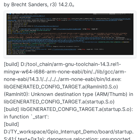
by Brecht Sanders, r3) 14.2.0。
[build] D:/tool_chain/arm-gnu-toolchain-14.3.rel1-
mingw-w64-i686-arm-none-eabi/bin/../lib/gcc/arm-
none-eabi/14.3.1/../../../../arm-none-eabi/bin/ld.exe:
libGENERATED_CONFIG_TARGET.a(RamInit0.S.o)
(RamInit0): Unknown destination type (ARM/Thumb) in
libGENERATED_CONFIG_TARGET.a(startup.S.o)
[build] libGENERATED_CONFIG_TARGET.a(startup.S.o):
in function `_start':
[build]
D:/TY_workspace/Gpio_Interrupt_Demo/board/startup.
S:41:(.text+0x1a): dangerous relocation: unsupported