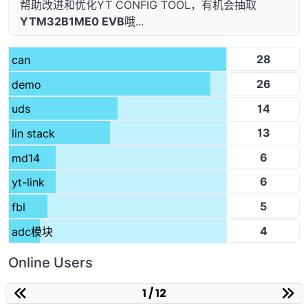
帮助改进和优化YT CONFIG TOOL，有机会抽取
YTM32B1ME0 EVB
哦...
28
can
26
demo
14
uds
13
lin stack
6
md14
6
yt-link
5
fbl
4
adc模块
Online Users
1 / 12