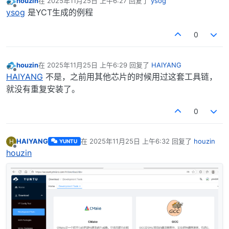
houzin
在
2025年11月25日 上午6:27
回复了
ysog
最后由 编辑
离线
ysog
是YCT生成的例程
0
houzin
在
2025年11月25日 上午6:29
回复了
HAIYANG
最后由 编辑
离线
HAIYANG
不是，之前用其他芯片的时候用过这套工具链，
就没有重复安装了。
0
HAIYANG
在
2025年11月25日 上午6:32
回复了
houzin
H
YUNTU
最后由 编辑
离线
houzin