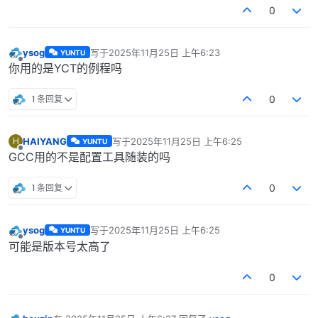
0
ysog
写于
2025年11月25日 上午6:23
YUNTU
最后由 编辑
离线
你用的是YCT的例程吗
1 条回复
0
HAIYANG
写于
2025年11月25日 上午6:25
H
YUNTU
最后由 编辑
离线
GCC用的不是配置工具随装的吗
1 条回复
0
ysog
写于
2025年11月25日 上午6:25
YUNTU
最后由 编辑
离线
可能是版本号太高了
0