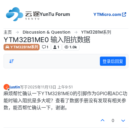
跳转至内容
YunTu Forum
YTMicro.com
主页
Discussion & Question
YTM32B1M系列
YTM32B1ME0 输入阻抗数据
YTM32B1M系列
1
1
1.0k
登录后回复
justin
写于
2025年11月13日 上午9:51
J
最后由 编辑
离线
麻烦帮忙确认一下YTM32B1ME0的引脚作为GPIO和ADC功
能时输入阻抗是多大呢？查看了数据手册没有发现有相关参
数，能否帮忙确认一下，谢谢。
0