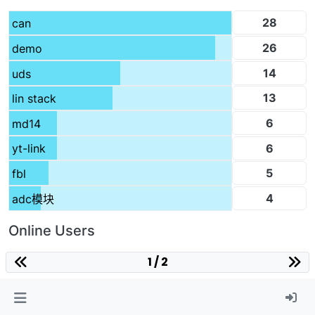
28
can
26
demo
14
uds
13
lin stack
6
md14
6
yt-link
5
fbl
4
adc模块
Online Users
1 / 2