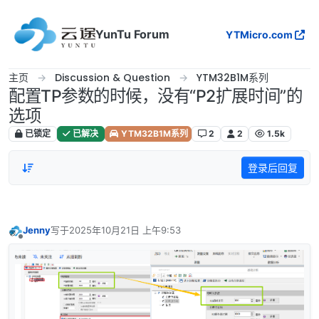
跳转至内容
YunTu Forum
YTMicro.com
主页
Discussion & Question
YTM32B1M系列
配置TP参数的时候，没有“P2扩展时间”的
选项
已锁定
已解决
YTM32B1M系列
2
2
1.5k
登录后回复
Jenny
写于
2025年10月21日 上午9:53
最后由 编辑
离线