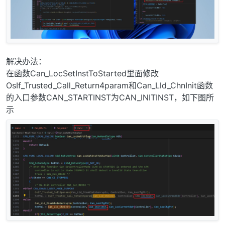
解决办法：
在函数Can_LocSetInstToStarted里面修改
OsIf_Trusted_Call_Return4param和Can_Lld_ChnInit函数
的入口参数CAN_STARTINST为CAN_INITINST，如下图所
示