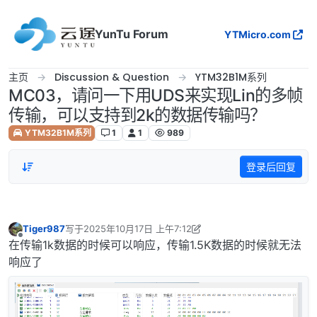
跳转至内容
YunTu Forum
YTMicro.com
主页
Discussion & Question
YTM32B1M系列
MC03，请问一下用UDS来实现Lin的多帧
传输，可以支持到2k的数据传输吗？
YTM32B1M系列
1
1
989
登录后回复
Tiger987
写于
2025年10月17日 上午7:12
最后由 Tiger987 编辑
2025年10月17日 下午3:14
离线
在传输1k数据的时候可以响应，传输1.5K数据的时候就无法
响应了