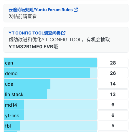
云途论坛规则/Yuntu Forum Rules
发帖前请查看
YT CONFIG TOOL调查问卷
帮助改进和优化YT CONFIG TOOL，有机会抽取
YTM32B1ME0 EVB
哦...
28
can
26
demo
14
uds
13
lin stack
6
md14
6
yt-link
5
fbl