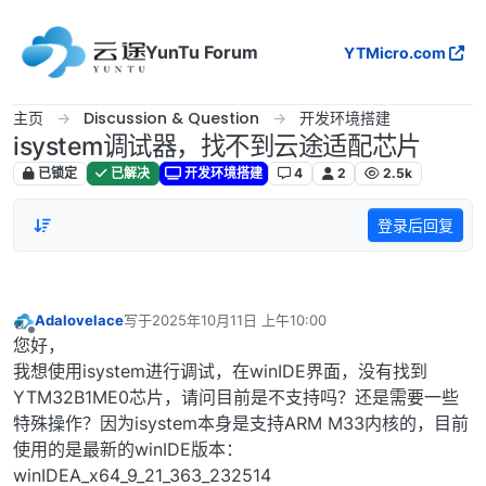
跳转至内容
YunTu Forum
YTMicro.com
主页
Discussion & Question
开发环境搭建
isystem调试器，找不到云途适配芯片
已锁定
已解决
开发环境搭建
4
2
2.5k
登录后回复
Adalovelace
写于
2025年10月11日 上午10:00
最后由 编辑
离线
您好，
我想使用isystem进行调试，在winIDE界面，没有找到
YTM32B1ME0芯片，请问目前是不支持吗？还是需要一些
特殊操作？因为isystem本身是支持ARM M33内核的，目前
使用的是最新的winIDE版本：
winIDEA_x64_9_21_363_232514