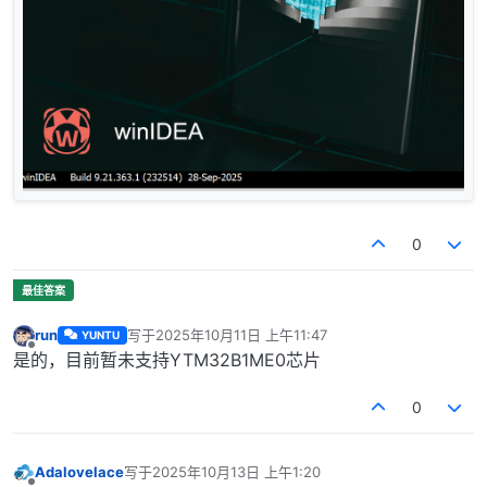
0
run
写于
2025年10月11日 上午11:47
YUNTU
最后由 编辑
离线
是的，目前暂未支持YTM32B1ME0芯片
0
Adalovelace
写于
2025年10月13日 上午1:20
最后由 编辑