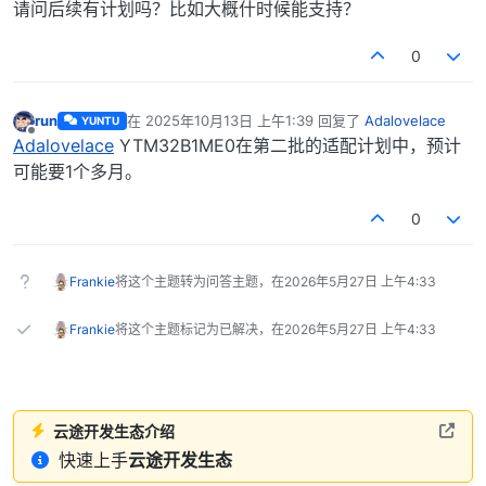
离线
请问后续有计划吗？比如大概什时候能支持？
0
run
在
2025年10月13日 上午1:39
回复了
Adalovelace
YUNTU
最后由 编辑
离线
Adalovelace
YTM32B1ME0在第二批的适配计划中，预计
可能要1个多月。
0
Frankie
将这个主题转为问答主题，在
2026年5月27日 上午4:33
Frankie
将这个主题标记为已解决，在
2026年5月27日 上午4:33
云途开发生态介绍
快速上手
云途开发生态