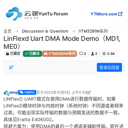
跳转至内容
YunTu Forum
YTMicro.com
主页
Discussion & Question
YTM32B1M系列
LinFlexd Uart DMA Mode Demo（MD1,
ME0）
已锁定
已解决
YTM32B1M系列
3
2
2.6k
登录后回复
shiqi
写于
2025年10月9日 上午5:50
YUNTU
最后由 major 编辑
2026年1月9日 下午5:40
离线
LINFlexD UART模式在使用DMA进行数据传输时，如果
LINFlexD模块时钟与内核时钟（系统时钟）不同源或者频率
过高，可能出现实际传输的数据与预期发送的数据不一致。
具体见Eratta E406002。
规避方案为：使用DMA的最后一个通道来辅助传输。即在进