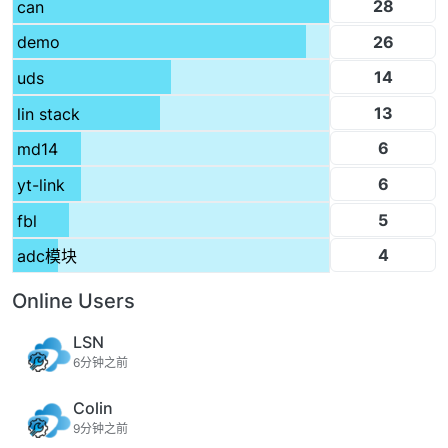
28
can
26
demo
14
uds
13
lin stack
6
md14
6
yt-link
5
fbl
4
adc模块
Online Users
LSN
6分钟之前
Colin
9分钟之前