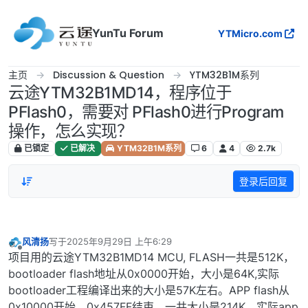
跳转至内容
YunTu Forum
YTMicro.com
主页
Discussion & Question
YTM32B1M系列
云途YTM32B1MD14，程序位于
PFlash0，需要对 PFlash0进行Program
操作，怎么实现？
已锁定
已解决
YTM32B1M系列
6
4
2.7k
登录后回复
风清扬
写于
2025年9月29日 上午6:29
最后由 编辑
离线
项目用的云途YTM32B1MD14 MCU, FLASH一共是512K，
bootloader flash地址从0x0000开始，大小是64K,实际
bootloader工程编译出来的大小是57K左右。APP flash从
0x10000开始，0x457FF结束，一共大小是214K，实际app