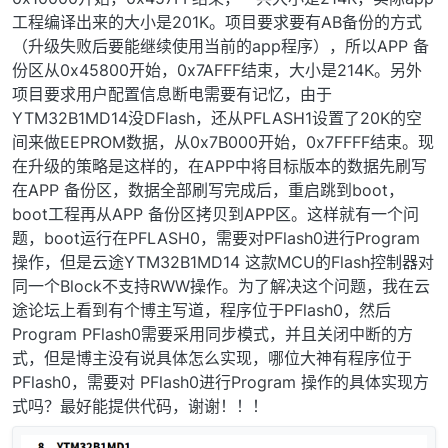
工程编译出来的大小是201K。项目要求要有AB备份的方式
（升级失败后要能继续使用当前的app程序），所以APP 备
份区从0x45800开始，0x7AFFF结束，大小是214K。另外
项目要求用户配置信息断电需要有记忆，由于
YTM32B1MD14没DFlash，还从PFLASH1设置了20K的空
间来做EEPROM数据，从0x7B000开始，0x7FFFF结束。现
在升级的策略是这样的，在APP中将目标版本的数据先刷写
在APP 备份区，数据全部刷写完成后，重启跳到boot，
boot工程再从APP 备份区拷贝到APP区。这样就有一个问
题，boot运行在PFLASH0，需要对PFlash0进行Program
操作，但是云途YTM32B1MD14 这款MCU的Flash控制器对
同一个Block不支持RWW操作。为了解决这个问题，我在云
途论坛上看到有个博主写道，程序位于PFlash0，然后
Program PFlash0需要采用同步模式，并且关闭中断的方
式，但是博主没有说具体怎么实现，哪位大神有程序位于
PFlash0，需要对 PFlash0进行Program 操作的具体实现方
式吗？最好能提供代码，谢谢！！！