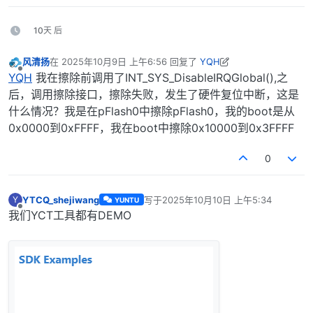
10天 后
风清扬
在
2025年10月9日 上午6:56
回复了
YQH
最后由 风清扬 编辑
2025年10月9日 下午2:58
离线
YQH
我在擦除前调用了INT_SYS_DisableIRQGlobal(),之
后，调用擦除接口，擦除失败，发生了硬件复位中断，这是
什么情况？我是在pFlash0中擦除pFlash0，我的boot是从
0x0000到0xFFFF，我在boot中擦除0x10000到0x3FFFF
0
YTCQ_shejiwang
写于
2025年10月10日 上午5:34
Y
YUNTU
最后由 编辑
离线
我们YCT工具都有DEMO