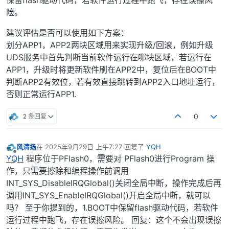
保留flash驱动代码，若软件运行过程中跑飞，存在误擦风
险。
建议评估是否可以使用如下方案：
划分APP1，APP2两块区域用来实现升级/回滚，例如升级
UDS服务中首先判断当前软件运行在哪块区域，若运行在
APP1，升级时将更新软件刷在APP2中，复位后在BOOT中
判断APP2有效位，若有效直接跳转到APP2入口地址运行，
否则正常运行APP1.
2 条回复
0
风清扬
在
2025年9月29日 上午7:27
回复了
YQH
最后由 编辑
离线
YQH
程序位于PFlash0，需要对 PFlash0进行Program 操
作，只需要擦除和编程操作前调用
INT_SYS_DisableIRQGlobal()关闭全局中断，操作完成后再
调用INT_SYS_EnableIRQGlobal()开启全局中断，就可以
吗？ 至于你提到的，1.BOOT中保留flash驱动代码，若软件
运行过程中跑飞，存在误擦风险。 回复：这个不会出现误擦