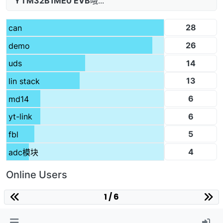
YTM32B1ME0 EVB
哦...
28
can
26
demo
14
uds
13
lin stack
6
md14
6
yt-link
5
fbl
4
adc模块
Online Users
1 / 6