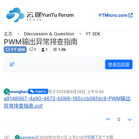
跳转至内容
YunTu Forum
YTMicro.com
主页
Discussion & Question
YT SDK
PWM输出异常排查指南
YT SDK
1
1
1.9k
登录后回复
xianghan
写于
2025年9月28日 上午9:44
X
YUNTU
最后由 编辑
离线
a9148967-4a90-4672-b066-195ccb06fdc9-PWM输出
异常排查指南.pdf
0
xianghan
在
2025年10月11日 上午2:10
中
引用了
这个主题
X