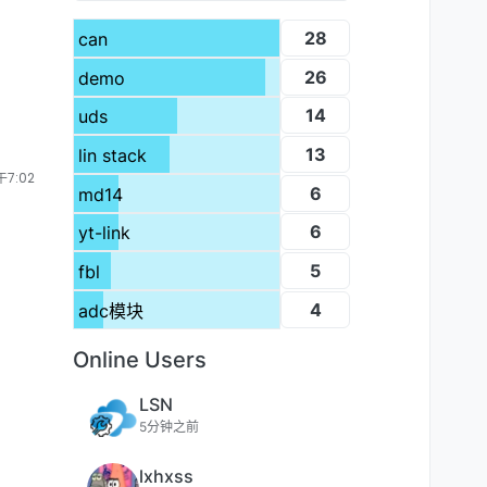
28
can
26
demo
14
uds
13
lin stack
7:02
6
md14
6
yt-link
5
fbl
4
adc模块
Online Users
LSN
5分钟之前
lxhxss