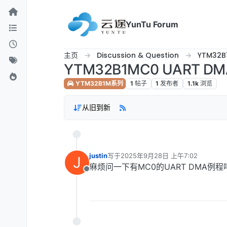
跳转至内容
YunTu Forum
主页
Discussion & Question
YTM32
YTM32B1MC0 UART 
YTM32B1M系列
1
帖子
1
发布者
1.1k
浏览
从旧到新
justin
写于
2025年9月28日 上午7:02
J
最后由 编辑
麻烦问一下有MC0的UART DMA例程
离线