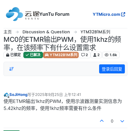
跳转至内容
YunTu Forum
YTMicro.com
主页
Discussion & Question
YTM32B1M系列
MC0的ETMR输出PWM，使用1khz的频
率，在该频率下有什么设置需求
已锁定
已解决
YTM32B1M系列
2
2
1.6k
登录后回复
SoJiHong
写于
2025年9月25日 上午12:41
最后由 编辑
离线
使用ETMR输出1khz的PWM，使用示波器测量实测信息为
5.42khz的频率，使用1khz频率需要有什么条件
0