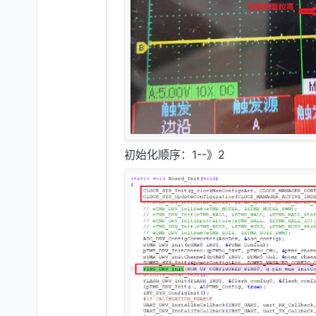
初始化顺序：1--》2