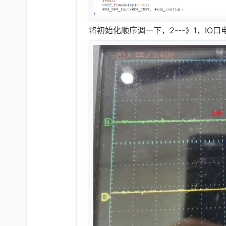
将初始化顺序调一下，2---》1，IO