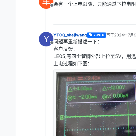
车
会有一个上电跟随，只能通过下拉电阻
离线
YTCQ_shejiwang
写于
2024年7月9
YUNTU
Y
最后由 编辑
问题再重新描述一下：
离线
客户反馈：
LE05,有四个管脚外部上拉至5V，用
上电过程如下图：