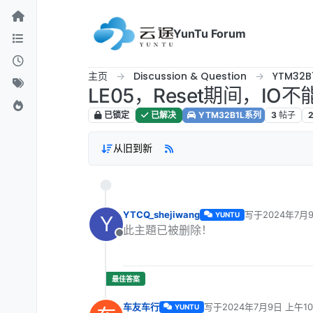
跳转至内容
YunTu Forum
主页
Discussion & Question
YTM32B
LE05，Reset期间，IO
已锁定
已解决
YTM32B1L系列
3
帖子
从旧到新
YTCQ_shejiwang
写于
2024年7月9
YUNTU
Y
最后由 YTCQ_sh
此主題已被删除！
离线
车友车行
写于
2024年7月9日 上午10
YUNTU
最后由 编辑