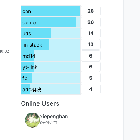
28
can
26
demo
14
uds
13
lin stack
0:02
6
md14
6
yt-link
5
fbl
4
adc模块
Online Users
xiepenghan
9分钟之前