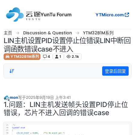
跳转至内容
YunTu Forum
YTMicro.com
主页
Discussion & Question
YTM32B1M系列
LIN主机设置PID设置停止位错误LIN中断回
调函数错误case不进入
YTM32B1M系列
4
1
2.1k
登录后回复
mon
写于
2025年9月19日 上午3:41
最后由 编辑
1.问题：LIN主机发送帧头设置PID停止位
离线
错误，芯片不进入回调的错误case