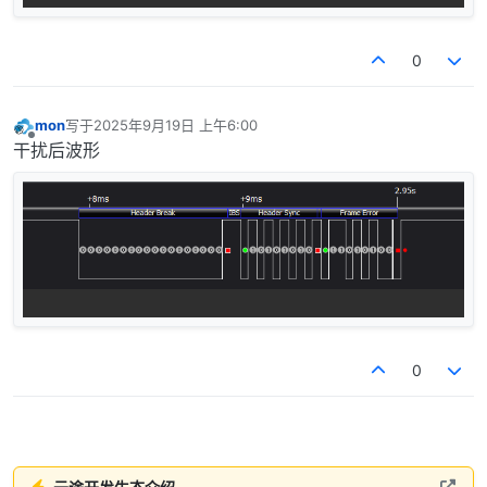
0
mon
写于
2025年9月19日 上午6:00
最后由 编辑
离线
干扰后波形
0