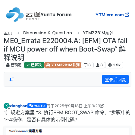
跳转至内容
YunTu Forum
YTMicro.com
主页
Discussion & Question
YTM32B1M系列
ME0_Errata E220004.A: [EFM] OTA fail
if MCU power off when Boot-Swap“ 解
释说明
已锁定
已解决
YTM32B1M系列
3
3
1.9k
登录后回复
xianghan
写于
2025年9月18日 上午3:23
X
YUNTU
最后由 xianghan 编辑
2025年9月23日 上午9:34
离线
1）规避方案里 “3. 执行EFM BOOT_SWAP 命令。”步骤中的
1~4操作，是否有具体的示例代码？