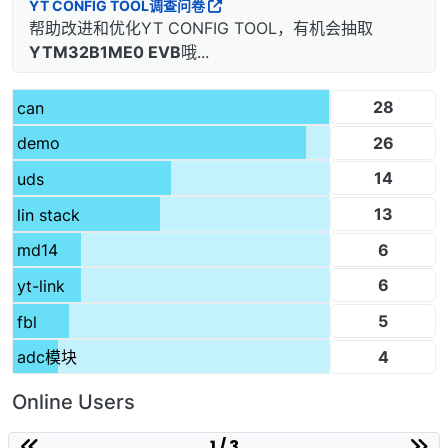
YT CONFIG TOOL调查问卷
帮助改进和优化YT CONFIG TOOL，有机会抽取
YTM32B1ME0 EVB
哦...
28
can
26
demo
14
uds
13
lin stack
6
md14
6
yt-link
5
fbl
4
adc模块
Online Users
1 / 3