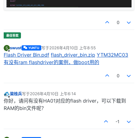
0
swust
写于
2026年4月10日 上午8:55
S
YUNTU
最后由 编辑
离线
Flash Driver Bin.pdf
flash_driver_bin.zip
YTM32MC03
有没有ram flashdriver的案例，做boot用的
0
梁桂兵
写于
2026年4月10日 上午6:14
最后由 编辑
离线
你好，请问有没有HA01对应的flash driver，可以下载到
RAM的bin文件呢？
-1