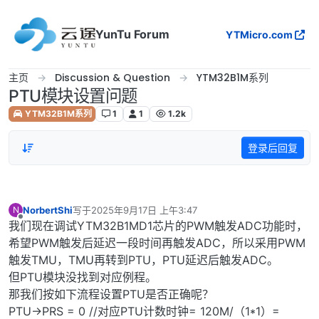
跳转至内容
YunTu Forum
YTMicro.com
主页
Discussion & Question
YTM32B1M系列
PTU模块设置问题
YTM32B1M系列
1
1
1.2k
登录后回复
NorbertShi
写于
2025年9月17日 上午3:47
N
最后由 编辑
离线
我们现在调试YTM32B1MD1芯片的PWM触发ADC功能时，
希望PWM触发后延迟一段时间再触发ADC，所以采用PWM
触发TMU，TMU再转到PTU，PTU延迟后触发ADC。
但PTU模块没找到对应例程。
那我们按如下流程设置PTU是否正确呢？
PTU->PRS = 0 //对应PTU计数时钟= 120M/（1*1）=