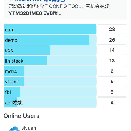
帮助改进和优化YT CONFIG TOOL，有机会抽取
YTM32B1ME0 EVB
哦...
28
can
26
demo
14
uds
13
lin stack
6
md14
6
yt-link
5
fbl
4
adc模块
Online Users
siyuan