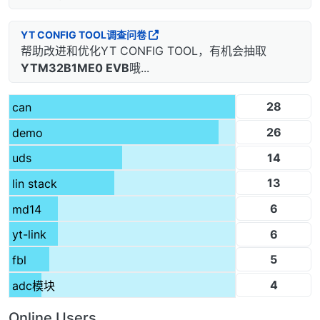
YT CONFIG TOOL调查问卷
帮助改进和优化YT CONFIG TOOL，有机会抽取
YTM32B1ME0 EVB
哦...
28
can
26
demo
14
uds
13
lin stack
6
md14
6
yt-link
5
fbl
4
adc模块
Online Users