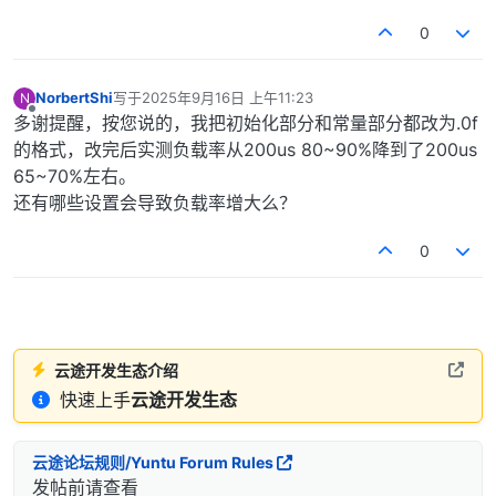
0
NorbertShi
写于
2025年9月16日 上午11:23
N
最后由 编辑
离线
多谢提醒，按您说的，我把初始化部分和常量部分都改为.0f
的格式，改完后实测负载率从200us 80~90%降到了200us
65~70%左右。
还有哪些设置会导致负载率增大么？
0
云途开发生态介绍
快速上手
云途开发生态
云途论坛规则/Yuntu Forum Rules
发帖前请查看