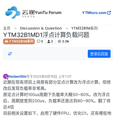
跳转至内容
YunTu Forum
YTMicro.com
主页
Discussion & Question
YTM32B1M系列
YTM32B1MD1浮点计算负载问题
YTM32B1M系列
3
2
2.0k
登录后回复
NorbertShi
写于
2025年9月16日 上午1:07
N
最后由 编辑
离线
近期在现有项目上将原有部分定点计算改为浮点计算。但修
改后发现负载率非常高。
原定点计算时100us周期下负载率大概50~60%。改为浮点
后，周期放宽到200us，负载率还是达到80~90%。翻了将
近4倍
目前相关设置如下，启用了硬件FPU，优化O1。还有哪些地