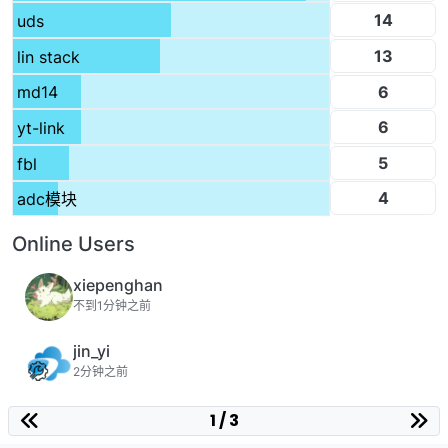
14
uds
13
lin stack
6
md14
6
yt-link
5
fbl
4
adc模块
Online Users
xiepenghan
不到1分钟之前
jin_yi
2分钟之前
1 / 3