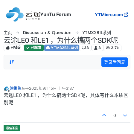
跳转至内容
YunTu Forum
YTMicro.com
主页
Discussion & Question
YTM32B1L系列
云途LE0 和LE1 ，为什么搞两个SDK呢
已锁定
已解决
YTM32B1L系列
3
3
2.7k
登录后回复
涂俊伟
写于
2025年9月15日 上午3:37
最后由 编辑
离线
云途LE0 和LE1 ，为什么搞两个SDK呢，具体有什么本质区
别呢
0