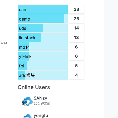
28
can
26
demo
14
uds
13
lin stack
4:41
6
md14
6
yt-link
5
fbl
4
adc模块
Online Users
SANzy
20分钟之前
yongfu