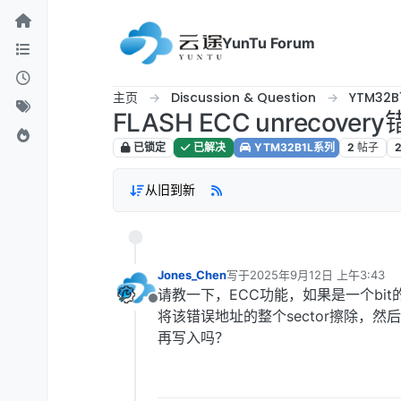
跳转至内容
YunTu Forum
主页
Discussion & Question
YTM32B
FLASH ECC unrecov
已锁定
已解决
YTM32B1L系列
2
帖子
从旧到新
Jones_Chen
写于
2025年9月12日 上午3:43
最后由 编辑
请教一下，ECC功能，如果是一个bit
离线
将该错误地址的整个sector擦除，然
再写入吗？