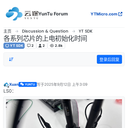
跳转至内容
YunTu Forum
YTMicro.com
主页
Discussion & Question
YT SDK
各系列芯片的上电初始化时间
YT SDK
2
2
2.8k
登录后回复
Xuan
写于
2025年9月12日 上午3:09
YUNTU
最后由 编辑
离线
LS0：