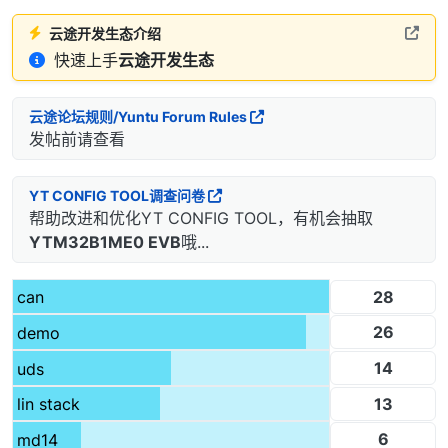
云途开发生态介绍
快速上手
云途开发生态
云途论坛规则/Yuntu Forum Rules
发帖前请查看
YT CONFIG TOOL调查问卷
帮助改进和优化YT CONFIG TOOL，有机会抽取
YTM32B1ME0 EVB
哦...
28
can
26
demo
14
uds
13
lin stack
6
md14