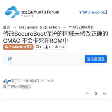
跳转至内容
YunTu Forum
YTMicro.com
主页
Discussion & Question
YTM32B1M系列
修改SecureBoot保护的区域未修改正确的
CMAC 不会卡死在ROM中
YTM32B1M系列
1
1
1.1k
登录后回复
zr
写于
2025年9月4日 上午9:25
最后由 编辑
离线
此主題已被删除！
0