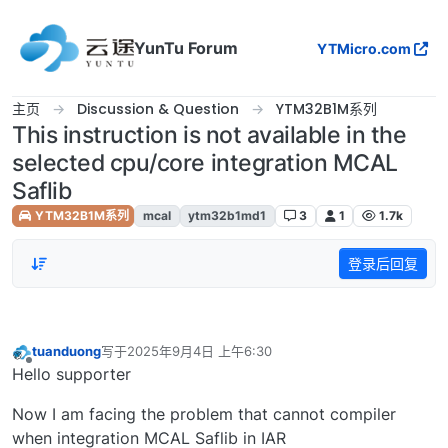
跳转至内容
YunTu Forum
YTMicro.com
主页
Discussion & Question
YTM32B1M系列
This instruction is not available in the
selected cpu/core integration MCAL
Saflib
YTM32B1M系列
mcal
ytm32b1md1
3
1
1.7k
登录后回复
tuanduong
写于
2025年9月4日 上午6:30
最后由 编辑
离线
Hello supporter
Now I am facing the problem that cannot compiler
when integration MCAL Saflib in IAR