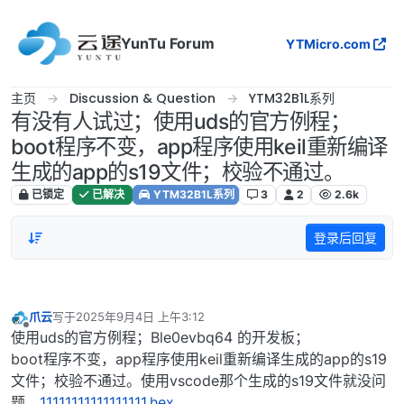
跳转至内容
YunTu Forum
YTMicro.com
主页
Discussion & Question
YTM32B1L系列
有没有人试过；使用uds的官方例程；
boot程序不变，app程序使用keil重新编译
生成的app的s19文件；校验不通过。
已锁定
已解决
YTM32B1L系列
3
2
2.6k
登录后回复
爪云
写于
2025年9月4日 上午3:12
最后由 编辑
离线
使用uds的官方例程；Ble0evbq64 的开发板；
boot程序不变，app程序使用keil重新编译生成的app的s19
文件；校验不通过。使用vscode那个生成的s19文件就没问
题。
11111111111111111.hex