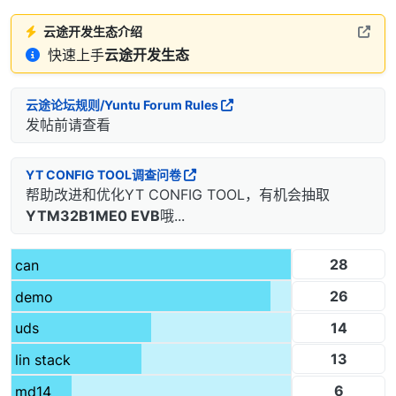
云途开发生态介绍
快速上手
云途开发生态
云途论坛规则/Yuntu Forum Rules
发帖前请查看
YT CONFIG TOOL调查问卷
帮助改进和优化YT CONFIG TOOL，有机会抽取
YTM32B1ME0 EVB
哦...
28
can
26
demo
14
uds
13
lin stack
6
md14