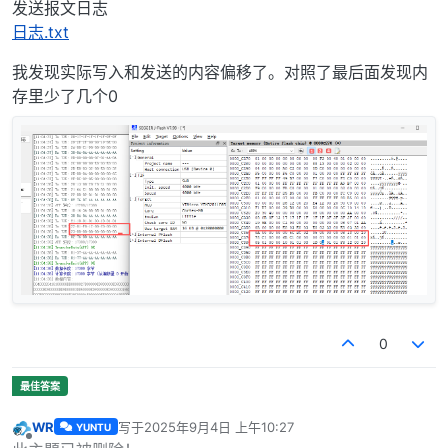
发送报文日志
日志.txt
我发现实际写入和发送的内容偏移了。对照了最后面发现内
存里少了几个0
0
WR
写于
2025年9月4日 上午10:27
YUNTU
最后由 编辑
离线