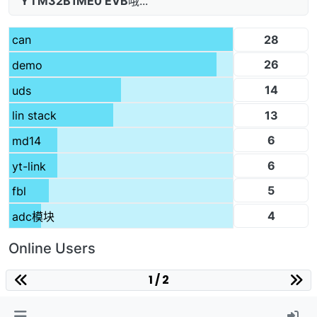
YTM32B1ME0 EVB
哦...
28
can
26
demo
14
uds
13
lin stack
6
md14
6
yt-link
5
fbl
4
adc模块
Online Users
1 / 2