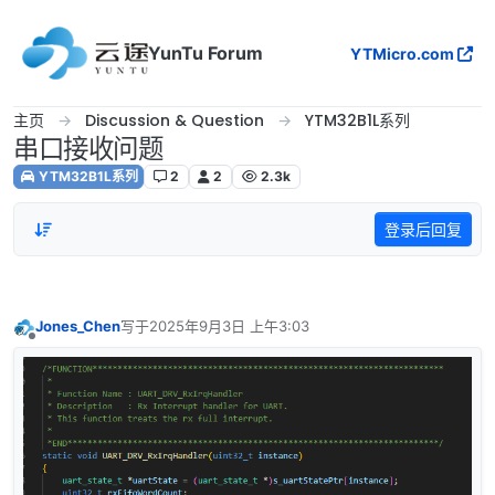
跳转至内容
YunTu Forum
YTMicro.com
主页
Discussion & Question
YTM32B1L系列
串口接收问题
YTM32B1L系列
2
2
2.3k
登录后回复
Jones_Chen
写于
2025年9月3日 上午3:03
最后由 编辑
离线