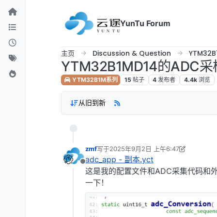
跳转至内容
YunTu Forum
主页
Discussion & Question
YTM32
YTM32B1MD14的A
YTM32B1M系列
15
帖子
4
发布者
4.4k
浏览
从旧到新
zmf
写于
2025年9月2日 上午6:47
最后由 Frankie 编辑
2025年9月2日 下午2:
adc_app - 副本.yct
离线
这是我的配置文件和ADC采集代码和
一下！