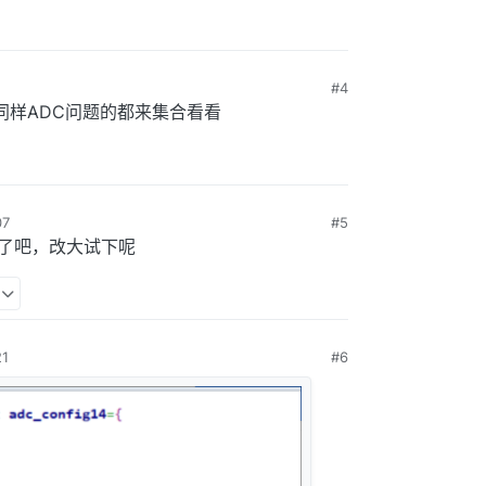
#4
同样ADC问题的都来集合看看
7
#5
小了吧，改大试下呢
1
#6