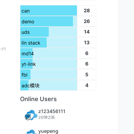
28
can
26
demo
14
uds
13
lin stack
:11
6
md14
6
yt-link
5
fbl
4
adc模块
Online Users
z123456111
2分钟之前
yuepeng