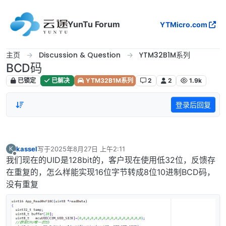
跳转至内容
YunTu Forum
YTMicro.com
主页
Discussion & Question
YTM32B1M系列
BCD码
已锁定
已解决
YTM32B1M系列
2
2
1.9k
登录后回复
kassel
写于
2025年8月27日 上午2:11
K
最后由 编辑
离线
我们现在的UID是128bit的，客户现在使用低32位，反馈存
在重复的，怎么样能实现16位字节转成8位10进制BCD码，
没有重复