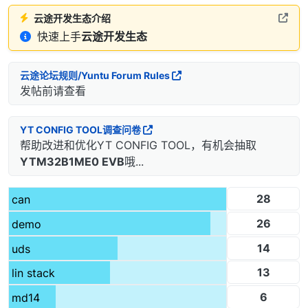
云途开发生态介绍
快速上手
云途开发生态
云途论坛规则/Yuntu Forum Rules
发帖前请查看
YT CONFIG TOOL调查问卷
帮助改进和优化YT CONFIG TOOL，有机会抽取
YTM32B1ME0 EVB
哦...
28
can
26
demo
14
uds
13
lin stack
6
md14