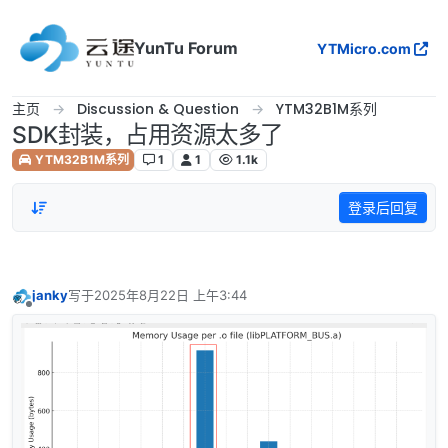
跳转至内容
YunTu Forum
YTMicro.com
主页
Discussion & Question
YTM32B1M系列
SDK封装，占用资源太多了
YTM32B1M系列
1
1
1.1k
登录后回复
janky
写于
2025年8月22日 上午3:44
最后由 编辑
离线