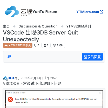
跳转至内容
YunTu Forum
YTMicro.com
主页
Discussion & Question
YTM32B1M系列
VSCode 出现GDB Server Quit
Unexpectedly
YTM32B1M系列
1
1
1.0k
登录后回复
HEX
写于
2025年8月13日 上午2:57
最后由 编辑
离线
VSCODE正常调试下出现如下问题