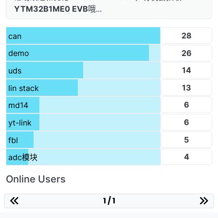
YTM32B1ME0 EVB
哦...
28
can
26
demo
14
uds
13
lin stack
6
md14
6
yt-link
5
fbl
4
adc模块
Online Users
1 / 1