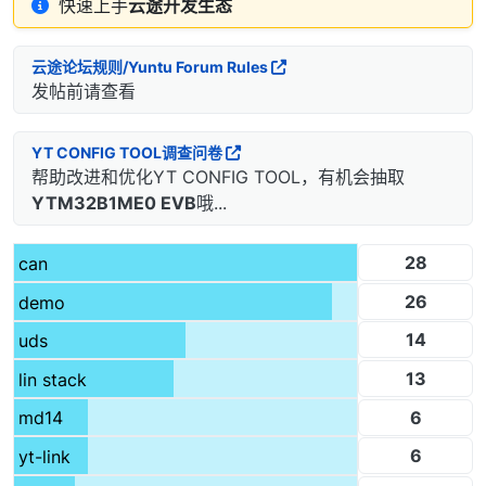
快速上手
云途开发生态
云途论坛规则/Yuntu Forum Rules
发帖前请查看
YT CONFIG TOOL调查问卷
帮助改进和优化YT CONFIG TOOL，有机会抽取
YTM32B1ME0 EVB
哦...
28
can
26
demo
14
uds
13
lin stack
6
md14
6
yt-link