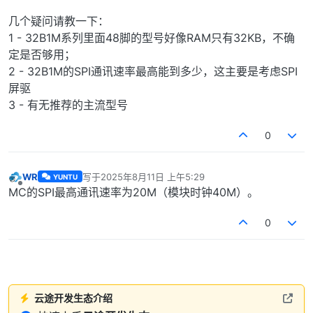
几个疑问请教一下：
1 - 32B1M系列里面48脚的型号好像RAM只有32KB，不确
定是否够用；
2 - 32B1M的SPI通讯速率最高能到多少，这主要是考虑SPI
屏驱
3 - 有无推荐的主流型号
0
WR
写于
2025年8月11日 上午5:29
YUNTU
最后由 编辑
离线
MC的SPI最高通讯速率为20M（模块时钟40M）。
0
云途开发生态介绍