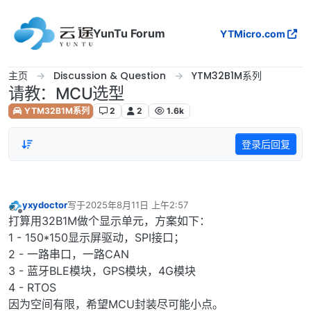
跳转至内容
YunTu Forum
YTMicro.com
主页
Discussion & Question
YTM32B1M系列
请教：MCU选型
YTM32B1M系列
2
2
1.6k
登录后回复
yxydoctor
写于
2025年8月11日 上午2:57
最后由 编辑
离线
打算用32B1M做个显示单元，方案如下：
1 - 150*150显示屏驱动，SPI接口；
2 - 一路串口，一路CAN
3 - 蓝牙BLE模块，GPS模块，4G模块
4 - RTOS
因为空间有限，希望MCU封装尽可能小点。