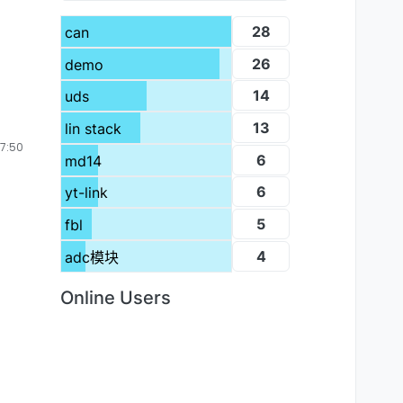
28
can
26
demo
14
uds
13
lin stack
7:50
6
md14
6
yt-link
5
fbl
4
adc模块
Online Users