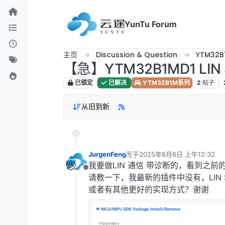
跳转至内容
YunTu Forum
主页
Discussion & Question
YTM32
【急】YTM32B1MD1 LIN
已锁定
已解决
YTM32B1M系列
2
帖子
从旧到新
JurgenFeng
写于
2025年8月6日 上午12:32
最后由 编辑
我要做LIN 通信 带诊断的，看到之前的文
离线
请教一下，我最新的插件中没有，LIN 
或者有其他更好的实现方式？谢谢